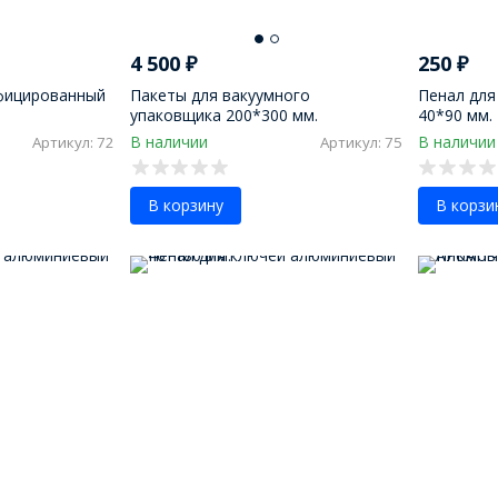
4 500
₽
250
₽
фицированный
Пакеты для вакуумного
Пенал для
упаковщика 200*300 мм.
40*90 мм.
трёхслойные
В наличии
В наличии
Артикул: 72
Артикул: 75
В корзину
В корзи