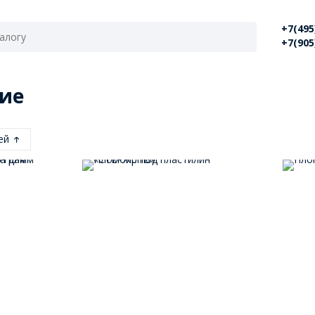
+7(495
+7(905
ие
лей