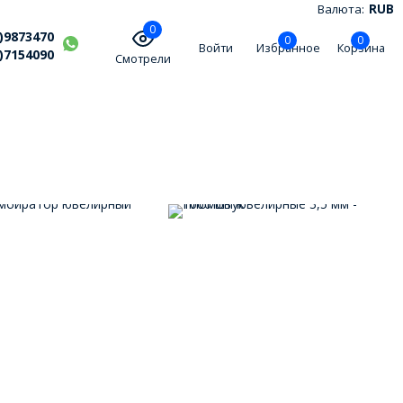
Валюта:
RUB
0
)9873470
0
0
Войти
Избранное
Корзина
)7154090
Смотрели