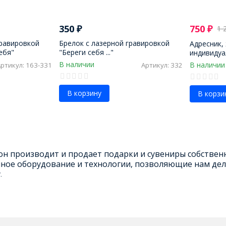
350
₽
750
₽
1 
гравировкой
Брелок с лазерной гравировкой
Адресник,
ебя"
"Береги себя ..."
индивидуа
мм
В наличии
В наличии
Артикул: 163-331
Артикул: 332
В корзину
В корзи
н производит и продает подарки и сувениры собственн
ное оборудование и технологии, позволяющие нам дел
.