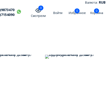
Валюта:
RUB
0
)9873470
0
0
Войти
Избранное
Корзина
)7154090
Смотрели