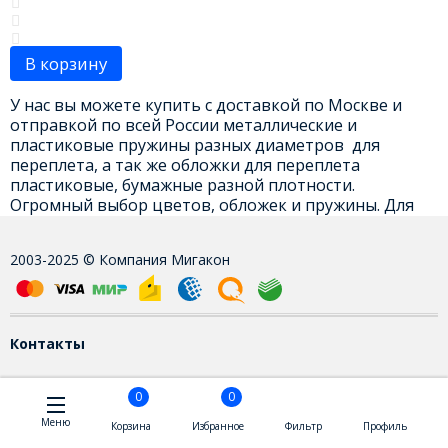
В корзину
У нас вы можете купить с доставкой по Москве и
отправкой по всей России металлические и
пластиковые пружины разных диаметров для
переплета, а так же обложки для переплета
пластиковые, бумажные разной плотности.
Огромный выбор цветов, обложек и пружины. Для
консультации по наличию тех или иных цветов
и диаметров пружин - звоните, мы обязательно
2003-2025 © Компания Мигакон
поможем вам с выбором данной продукции.
Контакты
0
0
Меню
Корзина
Избранное
Фильтр
Профиль