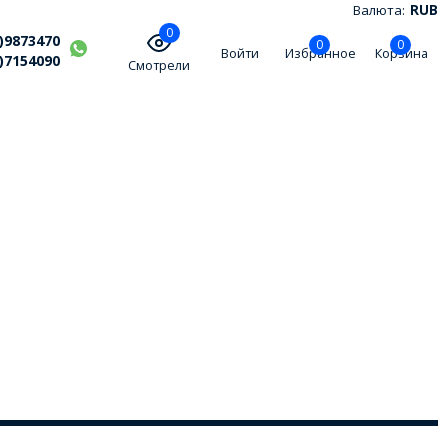
Валюта:
RUB
0
)9873470
0
0
Войти
Избранное
Корзина
)7154090
Смотрели