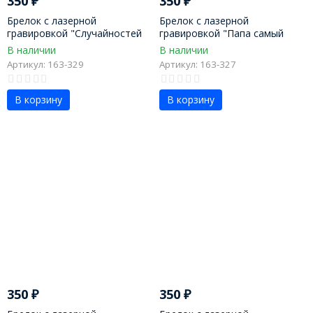
350
₽
350
₽
Брелок с лазерной
Брелок с лазерной
гравировкой "Случайностей
гравировкой "Папа самый
не бывает"
лучший"
В наличии
В наличии
Артикул: 163-329
Артикул: 163-327
В корзину
В корзину
350
₽
350
₽