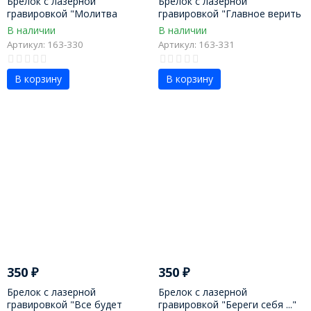
Брелок с лазерной
Брелок с лазерной
гравировкой "Молитва
гравировкой "Главное верить
водителя"
в себя"
В наличии
В наличии
Артикул: 163-330
Артикул: 163-331
В корзину
В корзину
350
₽
350
₽
Брелок с лазерной
Брелок с лазерной
гравировкой "Все будет
гравировкой "Береги себя ..."