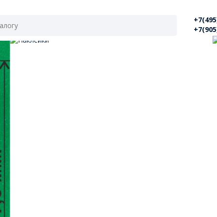
+7(495
+7(905
Наклейки "Осторожно хрупкое"
А
Наклейки "осторожно хрупкое" - 100 штук. Печатаем сами -
С
СКИДКИ.
о