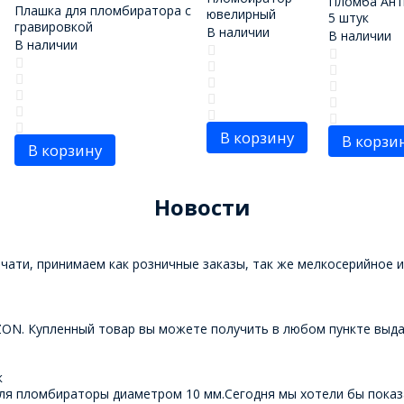
Пломба Ант
Плашка для пломбиратора с
ювелирный
5 штук
гравировкой
В наличии
В наличии
В наличии
В корзину
В корзи
В корзину
Новости
ати, принимаем как розничные заказы, так же мелкосерийное и.
ZON. Купленный товар вы можете получить в любом пункте выдач
к
ля пломбираторы диаметром 10 мм.Сегодня мы хотели бы показа