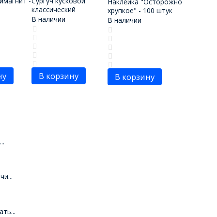
имагнит -
Сургуч кусковой
Наклейка "Осторожно
классический
хрупкое" - 100 штук
В наличии
В наличии
ну
В корзину
В корзину
..
и...
ть...