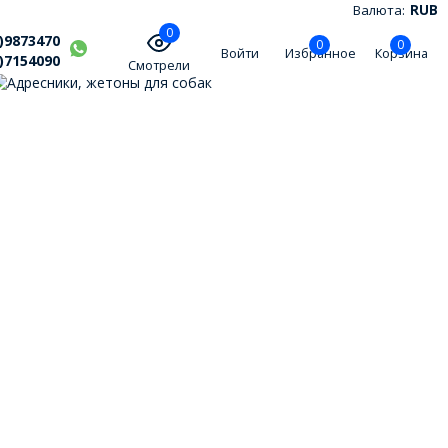
Валюта:
RUB
0
)9873470
0
0
Войти
Избранное
Корзина
)7154090
Смотрели
дресники, жетоны для собак
обственное производство, индивидуальный подход,
птовикам - скидки.