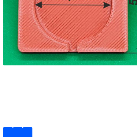
Плашки для опечатывания под пластилин
Плашки для опечатывания под пластилин. Собственное
производство
-
Дней
-
Часов
-
Минут
-
Секунд