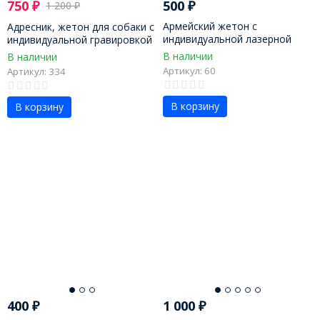
750
₽
500
₽
1 200
₽
Армейский жетон с
Адресник, жетон для собаки с
индивидуальной лазерной
индивидуальной гравировкой
гравировкой
32 мм
В наличии
В наличии
Артикул: 60
Артикул: 334
В корзину
В корзину
400
₽
1 000
₽