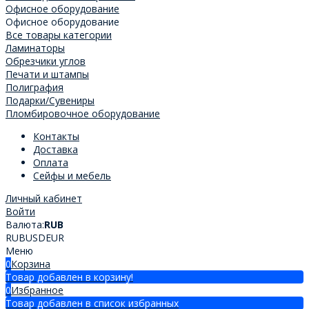
Офисное оборудование
Офисное оборудование
Все товары категории
Ламинаторы
Обрезчики углов
Печати и штампы
Полиграфия
Подарки/Сувениры
Пломбировочное оборудование
Контакты
Доставка
Оплата
Сейфы и мебель
Личный кабинет
Войти
Валюта:
RUB
RUB
USD
EUR
Меню
0
Корзина
Товар добавлен в корзину!
0
Избранное
Товар добавлен в список избранных