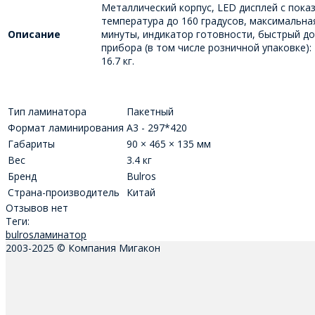
Металлический корпус, LED дисплей с пока
температура до 160 градусов, максимальн
Описание
минуты, индикатор готовности, быстрый дос
прибора (в том числе розничной упаковке): 
16.7 кг.
Тип ламинатора
Пакетный
Формат ламинирования
А3 - 297*420
Габариты
90 × 465 × 135 мм
Вес
3.4 кг
Бренд
Bulros
Страна-производитель
Китай
Отзывов нет
Теги:
bulros
ламинатор
2003-2025 © Компания Мигакон