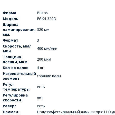
Фирма
Bulros
Модель
FGK4-320D
Ширина
ламинирования,
320 мм
мм.
Формат
3
Скорость, мм/
400 мм/мин
мин
Толщина
200 мкм
пленки, мкм
Кол-во валов
4 шт
Нагревательный
горячие валы
элемент
Регул.
есть
температуры
Регулировка
нет
скорости
Реверс
есть
Примеч.
Полупрофессиональный ламинатор с LED д