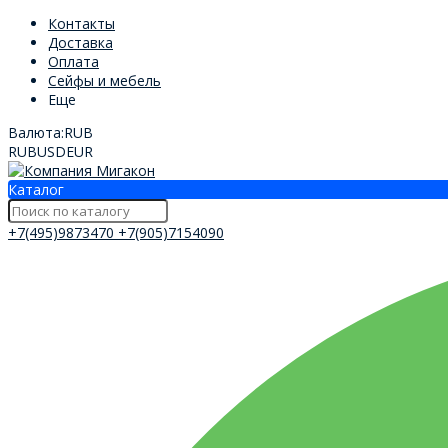
Контакты
Доставка
Оплата
Сейфы и мебель
Еще
Валюта:
RUB
RUB
USD
EUR
Каталог
+7(495)9873470
+7(905)7154090