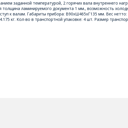
занием заданной температурой, 2 горячих вала внутреннего наг
ая толщина ламинируемого документа 1 мм., возможность холод
туп к валам. Габариты прибора: В90xШ465хГ135 мм. Вес нетто: 3
4.175 кг. Кол-во в транспортной упаковке: 4 шт. Размер транспо