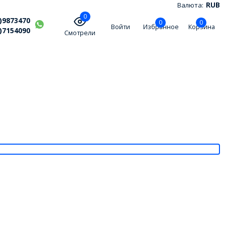
Валюта:
RUB
0
)9873470
0
0
Войти
Избранное
Корзина
)7154090
Смотрели