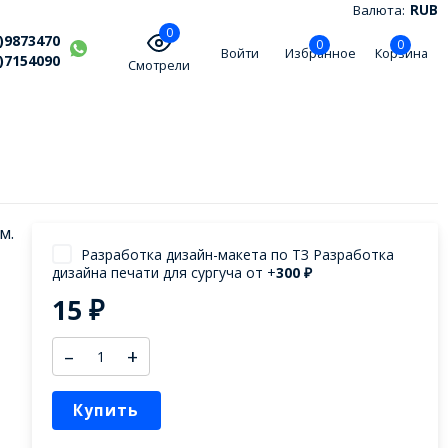
Валюта:
RUB
0
)9873470
0
0
Войти
Избранное
Корзина
)7154090
Смотрели
м.
Разработка дизайн-макета по ТЗ Разработка
дизайна печати для сургуча от +
300
₽
15
₽
–
+
Купить