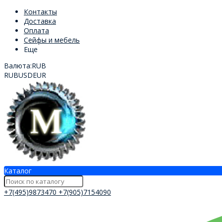
Контакты
Доставка
Оплата
Сейфы и мебель
Еще
Валюта:
RUB
RUB
USD
EUR
Каталог
+7(495)9873470
+7(905)7154090