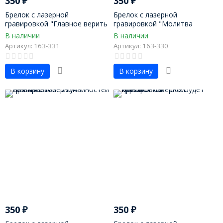
350
₽
350
₽
Брелок с лазерной
Брелок с лазерной
гравировкой "Главное верить
гравировкой "Молитва
в себя"
водителя"
В наличии
В наличии
Артикул: 163-331
Артикул: 163-330
В корзину
В корзину
350
₽
350
₽