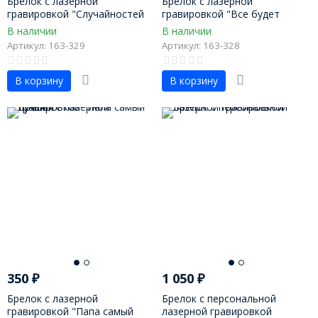
Брелок с лазерной
Брелок с лазерной
гравировкой "Случайностей
гравировкой "Все будет
не бывает"
хорошо"
В наличии
В наличии
Артикул: 163-329
Артикул: 163-328
В корзину
В корзину
350
₽
1 050
₽
Брелок с лазерной
Брелок с персональной
гравировкой "Папа самый
лазерной гравировкой