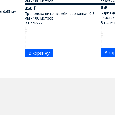
6
₽
350
₽
 0,65 мм -
Бирки д
Проволока витая комбинированная 0,8
пласти
мм - 100 метров
В налич
В наличии
В ко
В корзину