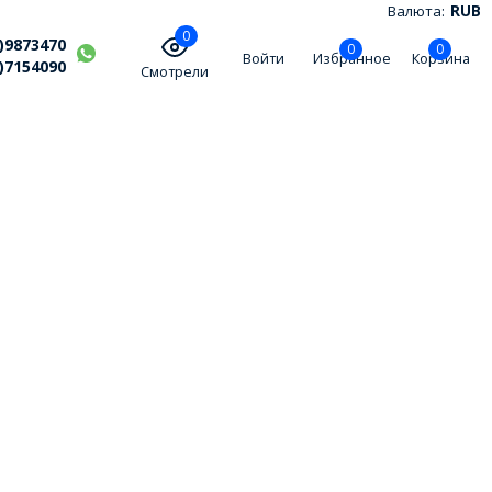
Валюта:
RUB
0
)9873470
0
0
Войти
Избранное
Корзина
)7154090
Смотрели