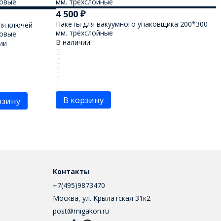
4 500
₽
Пакеты для вакуумного упаковщика 200*300
ля ключей
мм. трёхслойные
ковые
В наличии
ии
В корзину
рзину
Контакты
+7(495)9873470
Москва, ул. Крылатская 31к2
post@migakon.ru